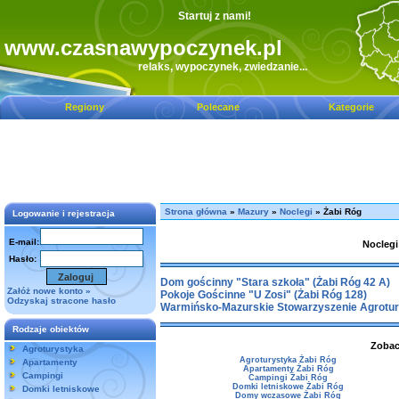
Startuj z nami!
www.czasnawypoczynek.pl
relaks, wypoczynek, zwiedzanie.
.
.
Regiony
Polecane
Kategorie
Strona główna
»
Mazury
»
Noclegi
» Żabi Róg
Logowanie i rejestracja
E-mail:
Nocleg
Hasło:
Dom gościnny "Stara szkoła" (Żabi Róg 42 A)
Załóż nowe konto »
Pokoje Gościnne "U Zosi" (Żabi Róg 128)
Odzyskaj stracone hasło
Warmińsko-Mazurskie Stowarzyszenie Agroturys
Rodzaje obiektów
Zobac
Agroturystyka
Agroturystyka Żabi Róg
Apartamenty
Apartamenty Żabi Róg
Campingi
Campingi Żabi Róg
Domki letniskowe Żabi Róg
Domki letniskowe
Domy wczasowe Żabi Róg