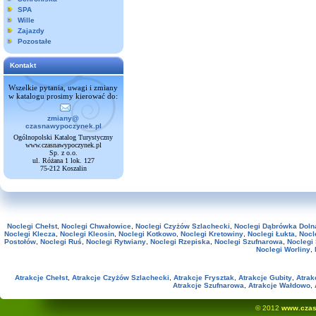
SPA
Wille
Zajazdy
Pozostałe
Kontakt
Wszelkie pytania, uwagi i zmiany
w katalogu prosimy kierować do:
zmiany@
czasnawypoczynek.pl
Ogólnopolski Katalog Turystyczny
www.czasnawypoczynek.pl
Sp. z o.o.
ul. Różana 1 lok. 127
75-212 Koszalin
Noclegi Chełst
,
Noclegi Chwałowice
,
Noclegi Czyżów Szlachecki
,
Noclegi Dąbrówka Doln
Noclegi Klecza
,
Noclegi Kleosin
,
Noclegi Kotkowo
,
Noclegi Kretowiny
,
Noclegi Łukta
,
Nocl
Postołów
,
Noclegi Ruś
,
Noclegi Rytwiany
,
Noclegi Rzepiska
,
Noclegi Szufnarowa
,
Noclegi
Noclegi Worliny
,
Atrakcje Chełst
,
Atrakcje Czyżów Szlachecki
,
Atrakcje Frysztak
,
Atrakcje Gubity
,
Atrak
Atrakcje Szufnarowa
,
Atrakcje Wałdowo
,
© 2012
www.czas