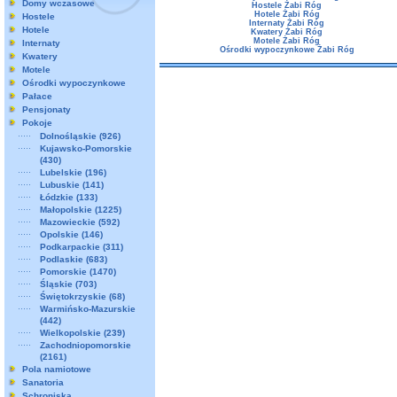
Domy wczasowe
Hostele Żabi Róg
Hotele Żabi Róg
Hostele
Internaty Żabi Róg
Hotele
Kwatery Żabi Róg
Motele Żabi Róg
Internaty
Ośrodki wypoczynkowe Żabi Róg
Kwatery
Motele
Ośrodki wypoczynkowe
Pałace
Pensjonaty
Pokoje
Dolnośląskie
(926)
Kujawsko-Pomorskie
(430)
Lubelskie
(196)
Lubuskie
(141)
Łódzkie
(133)
Małopolskie
(1225)
Mazowieckie
(592)
Opolskie
(146)
Podkarpackie
(311)
Podlaskie
(683)
Pomorskie
(1470)
Śląskie
(703)
Świętokrzyskie
(68)
Warmińsko-Mazurskie
(442)
Wielkopolskie
(239)
Zachodniopomorskie
(2161)
Pola namiotowe
Sanatoria
Schroniska